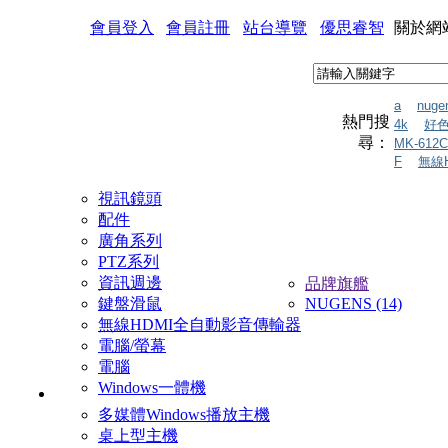
會員登入
會員註冊
站台導覽
優思睿智
關於網
a
nuge
熱門搜
4k
好
尋：
MK-612C
F
無線
視訊鏡頭
配件
廣角系列
PTZ系列
資訊週邊
品牌旗艦
鍵盤滑鼠
NUGENS (14)
無線HDMI全自動影音傳輸器
電腦/螢幕
電腦
Windows一體機
多媒體Windows播放主機
桌上型主機