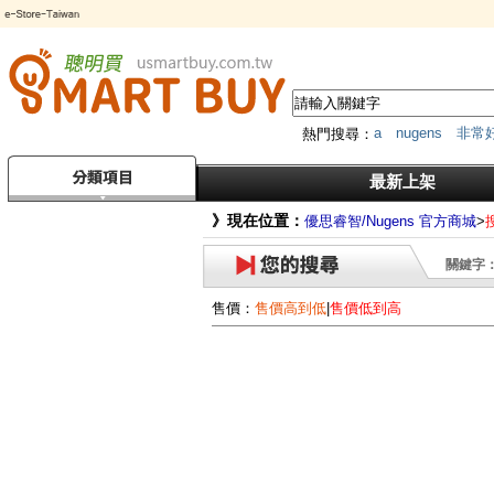
a
nugens
非常
熱門搜尋：
筆
HDMI
*
MK
傳輸器
最新上架
》現在位置：
優思睿智/Nugens 官方商城
>
關鍵字：t
售價：
售價高到低
|
售價低到高