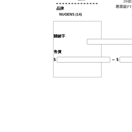
20
專業級P
品牌
NUGENS (14)
關鍵字
售價
$
～ $