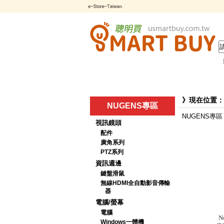
》現在位置：
NUGENS專區
NUGENS專區
視訊鏡頭
配件
廣角系列
PTZ系列
資訊週邊
鍵盤滑鼠
無線HDMI全自動影音傳輸
器
電腦/螢幕
電腦
N
Windows一體機