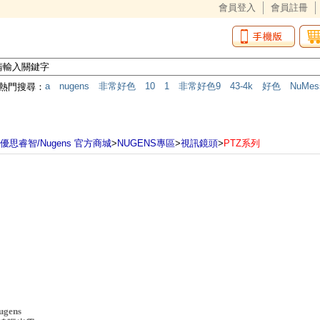
會員登入
會員註冊
a
nugens
非常好色
10
1
非常好色9
43-4k
好色
NuMes
熱門搜尋：
筆
HDMI
*
MK-612C
MK
mk-618c
b100
NW-200TR
F
傳輸器
最新上架
本站推薦
熱銷商品
優惠活
優思睿智/Nugens 官方商城
>
NUGENS專區
>
視訊鏡頭
>
PTZ系列
ugens