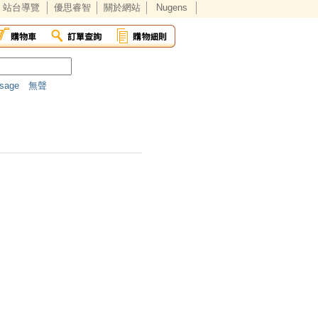
站台導覽
優思睿智
關於網站
Nugens
sage
無聲
無線HDMI影音
動
聯絡我們